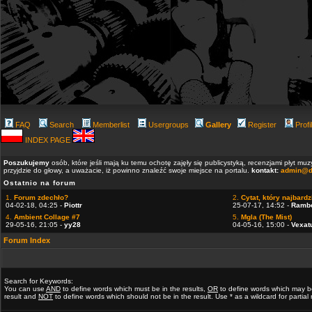
FAQ
Search
Memberlist
Usergroups
Gallery
Register
Profi
INDEX PAGE
Poszukujemy
osób, które jeśli mają ku temu ochotę zajęły się publicystyką, recenzjami płyt m
przyjdzie do głowy, a uważacie, iż powinno znaleźć swoje miejsce na portalu.
kontakt:
admin@d
Ostatnio na forum
1.
Forum zdechło?
2.
Cytat, który najbardzi
04-02-18, 04:25 -
Piottr
25-07-17, 14:52 -
Ramb
4.
Ambient Collage #7
5.
Mgla (The Mist)
29-05-16, 21:05 -
yy28
04-05-16, 15:00 -
Vexat
Forum Index
Search for Keywords:
You can use
AND
to define words which must be in the results,
OR
to define words which may b
result and
NOT
to define words which should not be in the result. Use * as a wildcard for partia