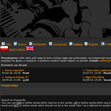
FAQ
Search
Memberlist
Usergroups
Gallery
Register
Profi
INDEX PAGE
Poszukujemy
osób, które jeśli mają ku temu ochotę zajęły się publicystyką, recenzjami płyt m
przyjdzie do głowy, a uważacie, iż powinno znaleźć swoje miejsce na portalu.
kontakt:
admin@d
Ostatnio na forum
1.
Forum zdechło?
2.
Cytat, który najbardzi
04-02-18, 04:25 -
Piottr
25-07-17, 14:52 -
Ramb
4.
Ambient Collage #7
5.
Mgla (The Mist)
29-05-16, 21:05 -
yy28
04-05-16, 15:00 -
Vexat
Forum Index
Search for Keywords:
You can use
AND
to define words which must be in the results,
OR
to define words which may b
result and
NOT
to define words which should not be in the result. Use * as a wildcard for partia