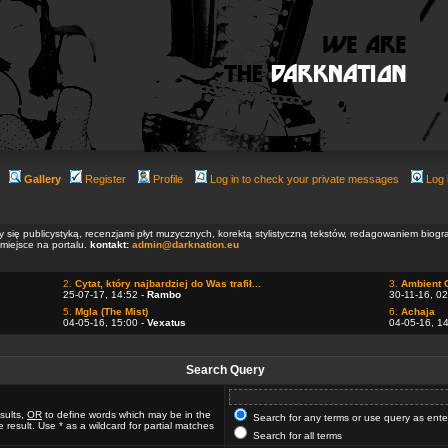
Gallery
Register
Profile
Log in to check your private messages
Log 
ły się publicystyką, recenzjami płyt muzycznych, korektą stylistyczną tekstów, redagowaniem biog
 miejsce na portalu.
kontakt:
admin@darknation.eu
2.
Cytat, który najbardziej do Was trafił...
3.
Ambient 
25-07-17, 14:52 -
Rambo
30-11-16, 02
5.
Mgla (The Mist)
6.
Achaja
04-05-16, 15:00 -
Vexatus
04-05-16, 1
Search Query
sults,
OR
to define words which may be in the
Search for any terms or use query as ent
 result. Use * as a wildcard for partial matches
Search for all terms