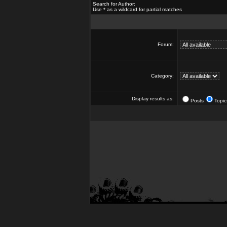
Search for Author:
Use * as a wildcard for partial matches
Forum:
Category:
Display results as:
Posts
Topic