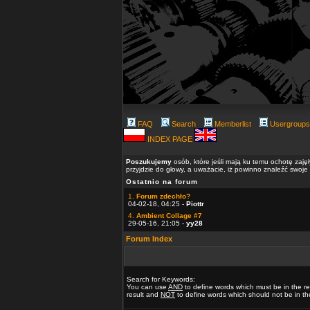
FAQ
Search
Memberlist
Usergroups
INDEX PAGE
Poszukujemy
osób, które jeśli mają ku temu ochotę zaję
przyjdzie do głowy, a uważacie, iż powinno znaleźć swoje
Ostatnio na forum
1.
Forum zdechło?
04-02-18, 04:25 -
Piottr
4.
Ambient Collage #7
29-05-16, 21:05 -
yy28
Forum Index
Search for Keywords:
You can use
AND
to define words which must be in the re
result and
NOT
to define words which should not be in the