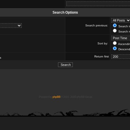
Search Options
Search previous:
Search to
Search m
Sort by:
Ascendi
Descend
Return first
s
Powered by
phpBB
© 2001, 2005 phpBB Group