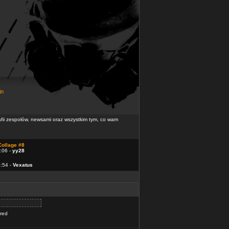
in
rafii zespołów, newsami oraz wszystkim tym, co wam
Collage #8
:06 -
yy28
4:54 -
Vexatus
ered