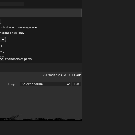
pic title and message text
essage text only
ng
ing
characters of posts
All times are GMT + 1 Hour
Jump to: