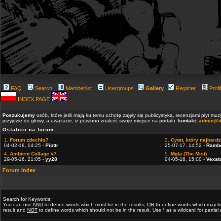
FAQ
Search
Memberlist
Usergroups
Gallery
Register
Profi
INDEX PAGE
Poszukujemy
osób, które jeśli mają ku temu ochotę zajęły się publicystyką, recenzjami płyt m
przyjdzie do głowy, a uważacie, iż powinno znaleźć swoje miejsce na portalu.
kontakt:
admin@d
Ostatnio na forum
1.
Forum zdechło?
2.
Cytat, który najbardzi
04-02-18, 04:25 -
Piottr
25-07-17, 14:52 -
Ramb
4.
Ambient Collage #7
5.
Mgla (The Mist)
29-05-16, 21:05 -
yy28
04-05-16, 15:00 -
Vexat
Forum Index
Search for Keywords:
You can use
AND
to define words which must be in the results,
OR
to define words which may b
result and
NOT
to define words which should not be in the result. Use * as a wildcard for partia