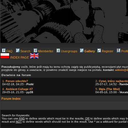
FAQ
Search
Memberlist
Usergroups
Gallery
Register
Profi
INDEX PAGE
Poszukujemy
osób, które jeśli mają ku temu ochotę zajęły się publicystyką, recenzjami płyt m
przyjdzie do głowy, a uważacie, iż powinno znaleźć swoje miejsce na portalu.
kontakt:
admin@d
Ostatnio na forum
1.
Forum zdechło?
2.
Cytat, który najbardzi
04-02-18, 04:25 -
Piottr
25-07-17, 14:52 -
Ramb
4.
Ambient Collage #7
5.
Mgla (The Mist)
29-05-16, 21:05 -
yy28
04-05-16, 15:00 -
Vexat
Forum Index
Search for Keywords:
You can use
AND
to define words which must be in the results,
OR
to define words which may b
result and
NOT
to define words which should not be in the result. Use * as a wildcard for partia