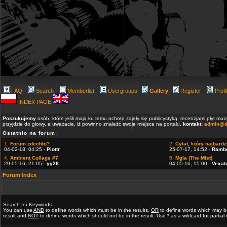
FAQ
Search
Memberlist
Usergroups
Gallery
Register
Profi
INDEX PAGE
Poszukujemy
osób, które jeśli mają ku temu ochotę zajęły się publicystyką, recenzjami płyt m
przyjdzie do głowy, a uważacie, iż powinno znaleźć swoje miejsce na portalu.
kontakt:
admin@d
Ostatnio na forum
1.
Forum zdechło?
2.
Cytat, który najbardzi
04-02-18, 04:25 -
Piottr
25-07-17, 14:52 -
Ramb
4.
Ambient Collage #7
5.
Mgla (The Mist)
29-05-16, 21:05 -
yy28
04-05-16, 15:00 -
Vexat
Forum Index
Search for Keywords:
You can use
AND
to define words which must be in the results,
OR
to define words which may b
result and
NOT
to define words which should not be in the result. Use * as a wildcard for partia