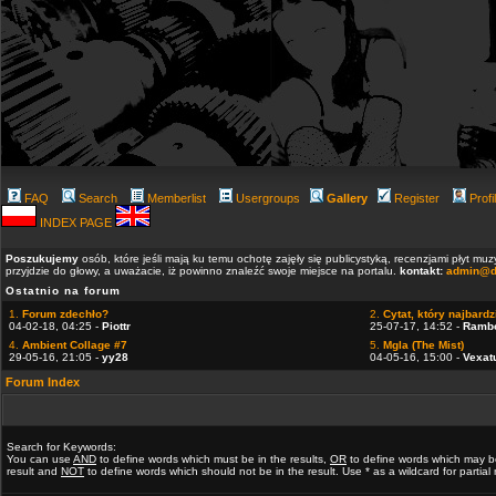
FAQ
Search
Memberlist
Usergroups
Gallery
Register
Profi
INDEX PAGE
Poszukujemy
osób, które jeśli mają ku temu ochotę zajęły się publicystyką, recenzjami płyt m
przyjdzie do głowy, a uważacie, iż powinno znaleźć swoje miejsce na portalu.
kontakt:
admin@d
Ostatnio na forum
1.
Forum zdechło?
2.
Cytat, który najbardzi
04-02-18, 04:25 -
Piottr
25-07-17, 14:52 -
Ramb
4.
Ambient Collage #7
5.
Mgla (The Mist)
29-05-16, 21:05 -
yy28
04-05-16, 15:00 -
Vexat
Forum Index
Search for Keywords:
You can use
AND
to define words which must be in the results,
OR
to define words which may b
result and
NOT
to define words which should not be in the result. Use * as a wildcard for partia