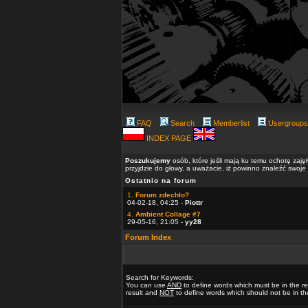
FAQ
Search
Memberlist
Usergroups
INDEX PAGE
Poszukujemy
osób, które jeśli mają ku temu ochotę zaję
przyjdzie do głowy, a uważacie, iż powinno znaleźć swoje
Ostatnio na forum
1.
Forum zdechło?
04-02-18, 04:25 -
Piottr
4.
Ambient Collage #7
29-05-16, 21:05 -
yy28
Forum Index
Search for Keywords:
You can use
AND
to define words which must be in the re
result and
NOT
to define words which should not be in the