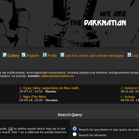
Gallery
Register
Profile
Log in to check your private messages
Log 
ły się publicystyką, recenzjami płyt muzycznych, korektą stylistyczną tekstów, redagowaniem biog
 miejsce na portalu.
kontakt:
admin@darknation.eu
2.
Cytat, który najbardziej do Was trafił...
3.
Ambient 
25-07-17, 14:52 -
Rambo
30-11-16, 02
5.
Mgla (The Mist)
6.
Achaja
04-05-16, 15:00 -
Vexatus
04-05-16, 1
Search Query
sults,
OR
to define words which may be in the
Search for any terms or use query as ent
 result. Use * as a wildcard for partial matches
Search for all terms