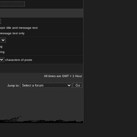
pic title and message text
essage text only
ng
ing
characters of posts
All times are GMT + 1 Hour
Jump to: