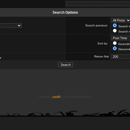
Search Options
Search previous:
Search to
Search m
Sort by:
Ascendi
Descend
Return first
s
Powered by
phpBB
© 2001, 2005 phpBB Group