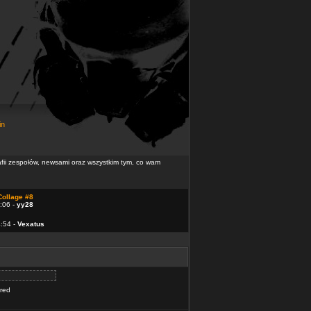
in
rafii zespołów, newsami oraz wszystkim tym, co wam
Collage #8
:06 -
yy28
4:54 -
Vexatus
ered