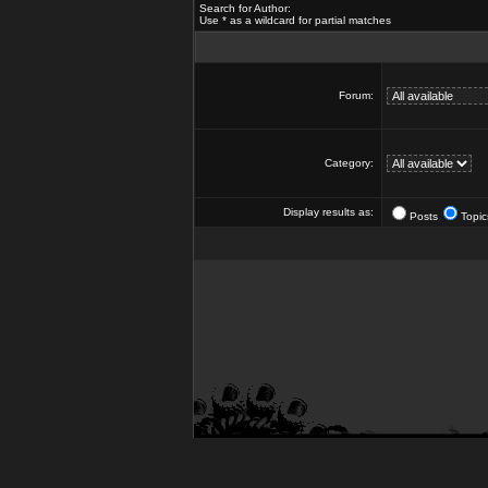
Search for Author:
Use * as a wildcard for partial matches
Forum:
Category:
Display results as:
Posts
Topic