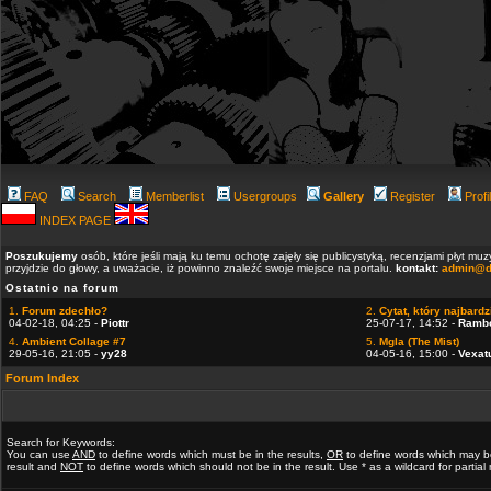
FAQ
Search
Memberlist
Usergroups
Gallery
Register
Profi
INDEX PAGE
Poszukujemy
osób, które jeśli mają ku temu ochotę zajęły się publicystyką, recenzjami płyt m
przyjdzie do głowy, a uważacie, iż powinno znaleźć swoje miejsce na portalu.
kontakt:
admin@d
Ostatnio na forum
1.
Forum zdechło?
2.
Cytat, który najbardzi
04-02-18, 04:25 -
Piottr
25-07-17, 14:52 -
Ramb
4.
Ambient Collage #7
5.
Mgla (The Mist)
29-05-16, 21:05 -
yy28
04-05-16, 15:00 -
Vexat
Forum Index
Search for Keywords:
You can use
AND
to define words which must be in the results,
OR
to define words which may b
result and
NOT
to define words which should not be in the result. Use * as a wildcard for partia