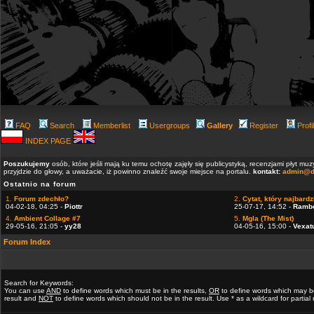
FAQ
Search
Memberlist
Usergroups
Gallery
Register
Profi
INDEX PAGE
Poszukujemy
osób, które jeśli mają ku temu ochotę zajęły się publicystyką, recenzjami płyt m
przyjdzie do głowy, a uważacie, iż powinno znaleźć swoje miejsce na portalu.
kontakt:
admin@d
Ostatnio na forum
1.
Forum zdechło?
2.
Cytat, który najbardzi
04-02-18, 04:25 -
Piottr
25-07-17, 14:52 -
Ramb
4.
Ambient Collage #7
5.
Mgla (The Mist)
29-05-16, 21:05 -
yy28
04-05-16, 15:00 -
Vexat
Forum Index
Search for Keywords:
You can use
AND
to define words which must be in the results,
OR
to define words which may b
result and
NOT
to define words which should not be in the result. Use * as a wildcard for partia