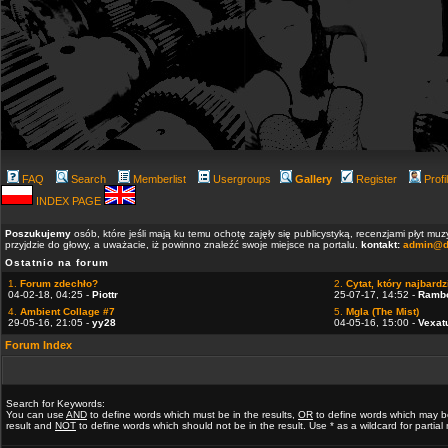
FAQ
Search
Memberlist
Usergroups
Gallery
Register
Profi
INDEX PAGE
Poszukujemy
osób, które jeśli mają ku temu ochotę zajęły się publicystyką, recenzjami płyt m
przyjdzie do głowy, a uważacie, iż powinno znaleźć swoje miejsce na portalu.
kontakt:
admin@d
Ostatnio na forum
1.
Forum zdechło?
2.
Cytat, który najbardzi
04-02-18, 04:25 -
Piottr
25-07-17, 14:52 -
Ramb
4.
Ambient Collage #7
5.
Mgla (The Mist)
29-05-16, 21:05 -
yy28
04-05-16, 15:00 -
Vexat
Forum Index
Search for Keywords:
You can use
AND
to define words which must be in the results,
OR
to define words which may b
result and
NOT
to define words which should not be in the result. Use * as a wildcard for partia