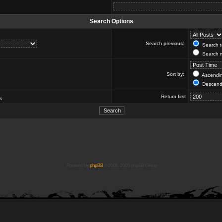
Search Options
Search previous:
Search to
Search m
Sort by:
Ascendi
Descend
Return first
s
Powered by
phpBB
© 2001, 2005 phpBB Group