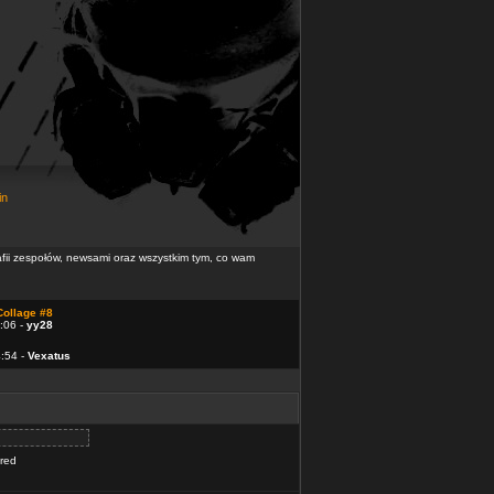
in
rafii zespołów, newsami oraz wszystkim tym, co wam
Collage #8
:06 -
yy28
4:54 -
Vexatus
ered