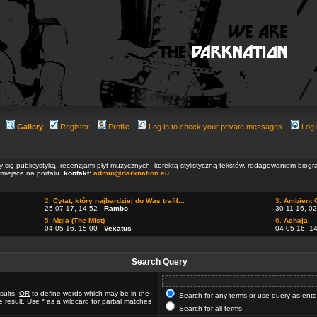
Gallery
Register
Profile
Log in to check your private messages
Log 
ły się publicystyką, recenzjami płyt muzycznych, korektą stylistyczną tekstów, redagowaniem biog
 miejsce na portalu.
kontakt:
admin@darknation.eu
2.
Cytat, który najbardziej do Was trafił...
3.
Ambient 
25-07-17, 14:52 -
Rambo
30-11-16, 02
5.
Mgla (The Mist)
6.
Achaja
04-05-16, 15:00 -
Vexatus
04-05-16, 1
Search Query
sults,
OR
to define words which may be in the
Search for any terms or use query as ent
 result. Use * as a wildcard for partial matches
Search for all terms