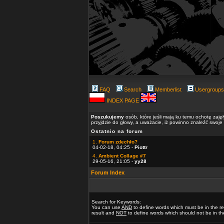
FAQ
Search
Memberlist
Usergroups
INDEX PAGE
Poszukujemy
osób, które jeśli mają ku temu ochotę zaję
przyjdzie do głowy, a uważacie, iż powinno znaleźć swoje
Ostatnio na forum
1.
Forum zdechło?
04-02-18, 04:25 -
Piottr
4.
Ambient Collage #7
29-05-16, 21:05 -
yy28
Forum Index
Search for Keywords:
You can use
AND
to define words which must be in the re
result and
NOT
to define words which should not be in the