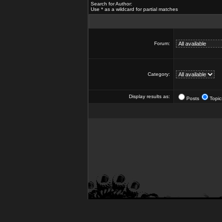
Search for Author:
Use * as a wildcard for partial matches
Forum:
Category:
Display results as:
Posts
Topic