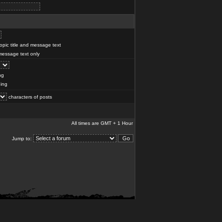
pic title and message text
essage text only
ng
ing
characters of posts
All times are GMT + 1 Hour
Jump to: