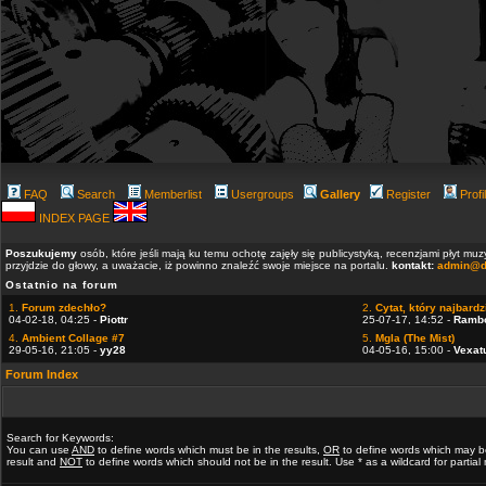
FAQ
Search
Memberlist
Usergroups
Gallery
Register
Profi
INDEX PAGE
Poszukujemy
osób, które jeśli mają ku temu ochotę zajęły się publicystyką, recenzjami płyt m
przyjdzie do głowy, a uważacie, iż powinno znaleźć swoje miejsce na portalu.
kontakt:
admin@d
Ostatnio na forum
1.
Forum zdechło?
2.
Cytat, który najbardzi
04-02-18, 04:25 -
Piottr
25-07-17, 14:52 -
Ramb
4.
Ambient Collage #7
5.
Mgla (The Mist)
29-05-16, 21:05 -
yy28
04-05-16, 15:00 -
Vexat
Forum Index
Search for Keywords:
You can use
AND
to define words which must be in the results,
OR
to define words which may b
result and
NOT
to define words which should not be in the result. Use * as a wildcard for partia