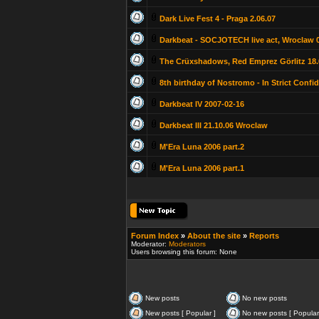
Dark Live Fest 4 - Praga 2.06.07
Darkbeat - SOCJOTECH live act, Wroclaw 0
The Crüxshadows, Red Emprez Görlitz 18.
8th birthday of Nostromo - In Strict Confi
Darkbeat IV 2007-02-16
Darkbeat III 21.10.06 Wroclaw
M'Era Luna 2006 part.2
M'Era Luna 2006 part.1
Forum Index
»
About the site
»
Reports
Moderator:
Moderators
Users browsing this forum: None
New posts
No new posts
New posts [ Popular ]
No new posts [ Popular