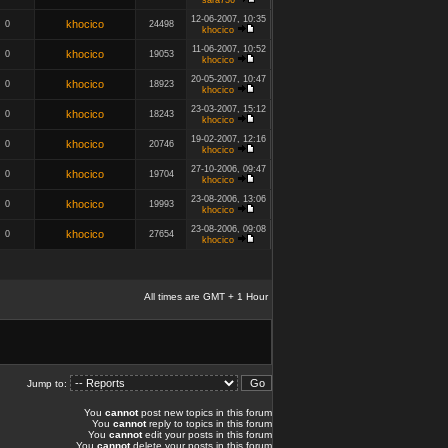
sara736
12-06-2007, 10:35
khocico
0
24498
khocico
11-06-2007, 10:52
khocico
0
19053
khocico
20-05-2007, 10:47
khocico
0
18923
khocico
23-03-2007, 15:12
khocico
0
18243
khocico
19-02-2007, 12:16
khocico
0
20746
khocico
27-10-2006, 09:47
khocico
0
19704
khocico
23-08-2006, 13:06
khocico
0
19993
khocico
23-08-2006, 09:08
khocico
0
27654
khocico
All times are GMT + 1 Hour
Jump to:
You
cannot
post new topics in this forum
You
cannot
reply to topics in this forum
You
cannot
edit your posts in this forum
You
cannot
delete your posts in this forum