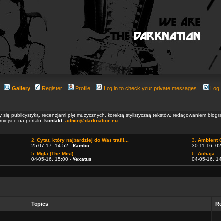
Gallery
Register
Profile
Log in to check your private messages
Log 
ły się publicystyką, recenzjami płyt muzycznych, korektą stylistyczną tekstów, redagowaniem biog
 miejsce na portalu.
kontakt:
admin@darknation.eu
2.
Cytat, który najbardziej do Was trafił...
3.
Ambient 
25-07-17, 14:52 -
Rambo
30-11-16, 02
5.
Mgla (The Mist)
6.
Achaja
04-05-16, 15:00 -
Vexatus
04-05-16, 1
Topics
Re