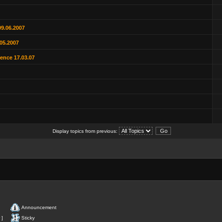
9.06.2007
05.2007
dence 17.03.07
Display topics from previous:
Announcement
 ]
Sticky