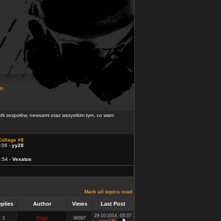
in
rafii zespołów, newsami oraz wszystkim tym, co wam
Collage #8
:06 -
yy28
4:54 -
Vexatus
Mark all topics read
plies
Author
Views
Last Post
29-10-2014, 05:37
Ergo
2
90097