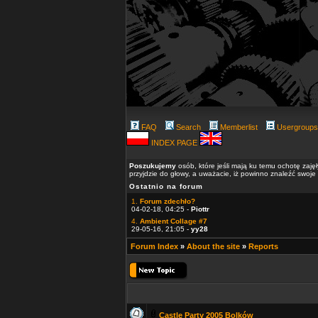
FAQ
Search
Memberlist
Usergroups
INDEX PAGE
Poszukujemy
osób, które jeśli mają ku temu ochotę zaję
przyjdzie do głowy, a uważacie, iż powinno znaleźć swoje
Ostatnio na forum
1.
Forum zdechło?
04-02-18, 04:25 -
Piottr
4.
Ambient Collage #7
29-05-16, 21:05 -
yy28
Forum Index
»
About the site
»
Reports
Castle Party 2005 Bolków