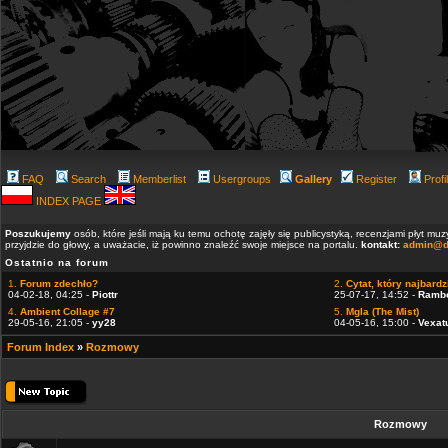
FAQ
Search
Memberlist
Usergroups
Gallery
Register
Profi
INDEX PAGE
Poszukujemy
osób, które jeśli mają ku temu ochotę zajęły się publicystyką, recenzjami płyt m
przyjdzie do głowy, a uważacie, iż powinno znaleźć swoje miejsce na portalu.
kontakt:
admin@d
Ostatnio na forum
1.
Forum zdechło?
2.
Cytat, który najbardzi
04-02-18, 04:25 -
Piottr
25-07-17, 14:52 -
Ramb
4.
Ambient Collage #7
5.
Mgla (The Mist)
29-05-16, 21:05 -
yy28
04-05-16, 15:00 -
Vexat
Forum Index
»
Rozmowy
Rozmowy