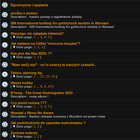
Egzorcyzmy i opętania
prośba o pomoc
Description : bardzo proszę o wypełnienie ankiety
SIN International looking for gothic/rock models in Warsaw!
Description : SIN International looking for gothic/rock models in Warsaw!
Dlaczego nie oglądam telewizji?
[
Goto page:
1
...
3
,
4
,
5
]
Jak wpływa na Ciebie "mroczna muzyka"?
[
Goto page:
1
,
2
,
3
]
Kim jest dla Was BÓG ??
[
Goto page:
1
,
2
]
"Mam swój styl" - co to znaczy w naszych czasach..
Tattoo, piercing itp.
[
Goto page:
1
...
21
,
22
,
23
]
Wasze hobby
[
Goto page:
1
...
8
,
9
,
10
]
B°tong - The Great Disintegrator 2010
Description : nowy album !
Czy jesteś rasistą ???
[
Goto page:
1
...
3
,
4
,
5
]
Wywiad z Mono No Aware
Description : Bardzo ciekawa rozmowa z filozofem od power noise
Jak podchodzicie do zjawiska mainstreamu ?
[
Goto page:
1
,
2
]
Życiowe wybory
[
Goto page:
1
,
2
]