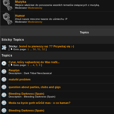
Muzyka
Miejsce właściwe do poruszania wszelich tematów związacych z muzyką.
Moderator
Moderatorzy
Humor
Zmuś nasze mroczne twarze do uśmiechu :P
Moderator
Moderatorzy
Topics
Sticky Topics
Sticky:
Jesteś tu pierwszy raz ?? Przywitaj się :-)
[
Goto page:
1
...
50
,
51
,
52
]
Topics
Cytat, który najbardziej do Was trafił...
[
Goto page:
1
...
4
,
5
,
6
]
Rasplyn
Description : Dark Tribal Neoclassical
malutki problem
question about parties, clubs and gigs
Bleeding Darkness (Spain)
Description : Bleeding Darkness (Spain)
Moda na bycie goth wśród mas - o co kaman?
Bleeding Darkness (Spain)