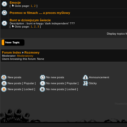
Emocje
[
Goto page:
1
,
2
]
Przemoc w filmach .... a proces myślowy
Bunt w dzisiejszym świecie
Description : bunt w kręgu 'dark independent' ???
[
Goto page:
1
,
2
,
3
]
Display topics 
Forum Index
»
Rozmowy
Moderator:
Moderatorzy
Users browsing this forum: None
New posts
No new posts
Announcement
New posts [ Popular ]
No new posts [ Popular ]
Sticky
New posts [ Locked ]
No new posts [ Locked ]
Powered b