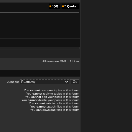
All times are GMT + 1 Hour
Jump to:
You
cannot
post new topics in this forum
You
cannot
reply to topics in this forum
You
cannot
edit your posts in this forum
You
cannot
delete your posts in this forum
You
cannot
vote in polls in this forum
You
cannot
attach files in this forum
You
can
download files in this forum