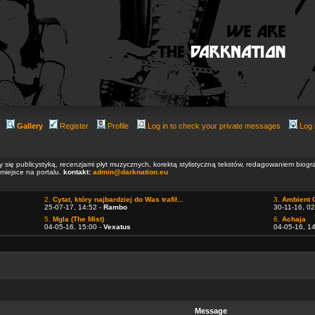
Gallery
Register
Profile
Log in to check your private messages
Log 
ły się publicystyką, recenzjami płyt muzycznych, korektą stylistyczną tekstów, redagowaniem biog
 miejsce na portalu.
kontakt:
admin@darknation.eu
2.
Cytat, który najbardziej do Was trafił...
3.
Ambient 
25-07-17, 14:52 -
Rambo
30-11-16, 02
5.
Mgla (The Mist)
6.
Achaja
04-05-16, 15:00 -
Vexatus
04-05-16, 1
Message