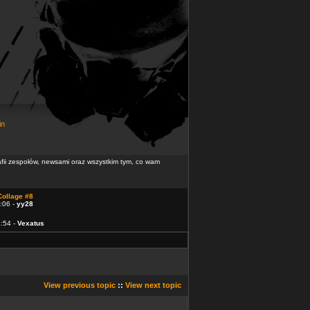
in
rafii zespołów, newsami oraz wszystkim tym, co wam
Collage #8
:06 -
yy28
4:54 -
Vexatus
View previous topic
::
View next topic