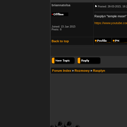
briannatolsa
Posted: 26-03-2015, 16:
Rasplyn "temple moon"
https://www.youtube.
Joined: 15 Jan 2015
Posts: 6
Back to top
Forum Index
»
Rozmowy
»
Rasplyn