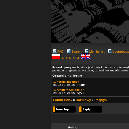
FAQ
Search
Memberlist
Usergroups
INDEX PAGE
Poszukujemy
osób, które jeśli mają ku temu ochotę zaję
przyjdzie do głowy, a uważacie, iż powinno znaleźć swoje
Ostatnio na forum
1.
Forum zdechło?
04-02-18, 04:25 -
Piottr
4.
Ambient Collage #7
29-05-16, 21:05 -
yy28
Forum Index
»
Rozmowy
»
Rasplyn
Author