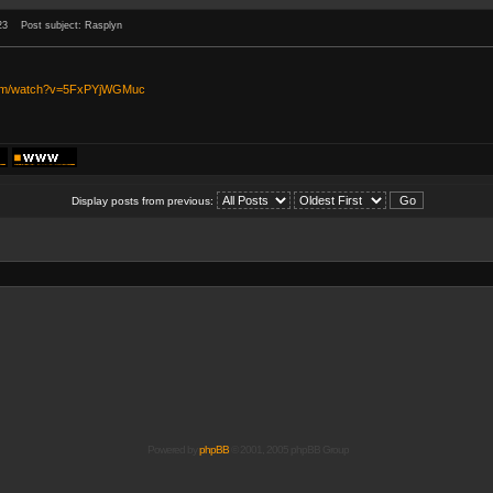
23
Post subject: Rasplyn
com/watch?v=5FxPYjWGMuc
Display posts from previous:
Powered by
phpBB
© 2001, 2005 phpBB Group