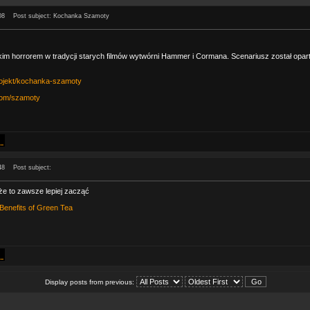
08
Post subject: Kochanka Szamoty
kim horrorem w tradycji starych filmów wytwórni Hammer i Cormana. Scenariusz został opa
/projekt/kochanka-szamoty
com/szamoty
48
Post subject:
e to zawsze lepiej zacząć
Benefits of Green Tea
Display posts from previous: