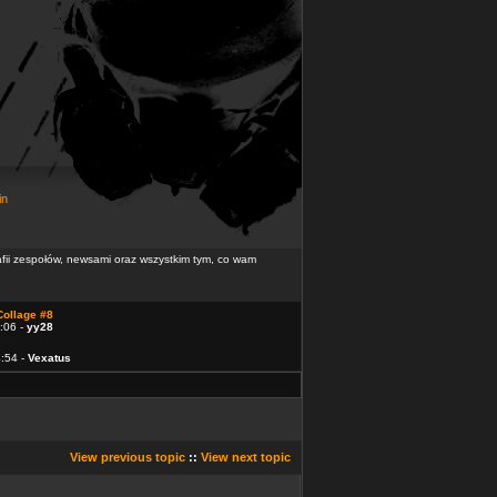
in
rafii zespołów, newsami oraz wszystkim tym, co wam
Collage #8
:06 -
yy28
4:54 -
Vexatus
View previous topic
::
View next topic