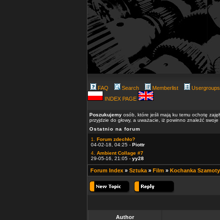
FAQ
Search
Memberlist
Usergroups
INDEX PAGE
Poszukujemy
osób, które jeśli mają ku temu ochotę zaję
przyjdzie do głowy, a uważacie, iż powinno znaleźć swoje
Ostatnio na forum
1.
Forum zdechło?
04-02-18, 04:25 -
Piottr
4.
Ambient Collage #7
29-05-16, 21:05 -
yy28
Forum Index
»
Sztuka
»
Film
»
Kochanka Szamoty
Author