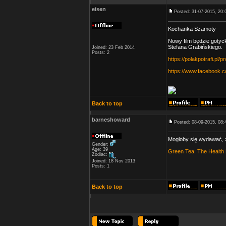
eisen
Posted: 31-07-2015, 20:
Kochanka Szamoty
Nowy film będzie gotyc
Stefana Grabińskiego.
Joined: 23 Feb 2014
Posts: 2
https://polakpotrafi.pl
https://www.facebook.
Back to top
barneshoward
Posted: 08-09-2015, 08:
Mogłoby się wydawać, ż
Gender:
Age: 39
Green Tea: The Health 
Zodiac:
Joined: 18 Nov 2013
Posts: 1
Back to top