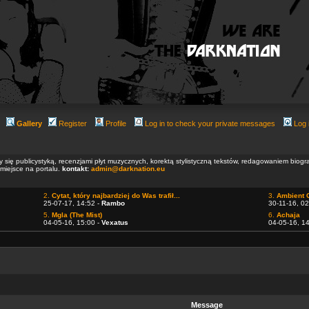
Gallery
Register
Profile
Log in to check your private messages
Log 
ły się publicystyką, recenzjami płyt muzycznych, korektą stylistyczną tekstów, redagowaniem biog
 miejsce na portalu.
kontakt:
admin@darknation.eu
2.
Cytat, który najbardziej do Was trafił...
3.
Ambient 
25-07-17, 14:52 -
Rambo
30-11-16, 02
5.
Mgla (The Mist)
6.
Achaja
04-05-16, 15:00 -
Vexatus
04-05-16, 1
Message