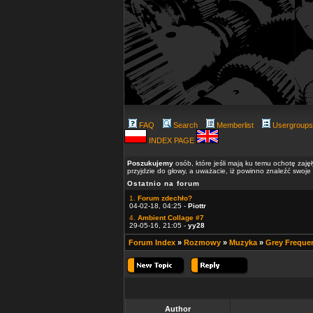
FAQ
Search
Memberlist
Usergroups
INDEX PAGE
Poszukujemy
osób, które jeśli mają ku temu ochotę zaję
przyjdzie do głowy, a uważacie, iż powinno znaleźć swoje
Ostatnio na forum
1.
Forum zdechło?
04-02-18, 04:25 -
Piottr
4.
Ambient Collage #7
29-05-16, 21:05 -
yy28
Forum Index
»
Rozmowy
»
Muzyka
»
Grey Frequen
Author