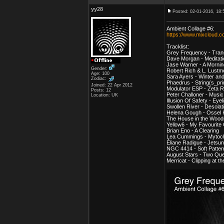
yy28
Posted: 02-01-2016, 18:
Ambient Collage #6:
https://www.mixcloud.c
Tracklist:
Grey Frequency - Tran
Dave Morgan - Meditati
Jase Warner - A Mornin
Gender:
Robert Rich & L. Lustmo
Age: 100
Sara Ayers - Winter and
Zodiac:
Phaedrus - String(s_pri
Joined: 22 Apr 2012
Modulator ESP - Zeta Re
Posts: 12
Peter Challoner - Musi
Location: UK
Illusion Of Safety - Eyel
Swollen River - Desola
Helena Gough - Ossel 
The House in the Woods
Yellow6 - My Favourite
Brian Eno - A Clearing
Lea Cummings - Mytoch
Éliane Radigue - Jetsun
NGC 4414 - Soft Patter
August Stars - Two Qu
Merricat - Clipping at 