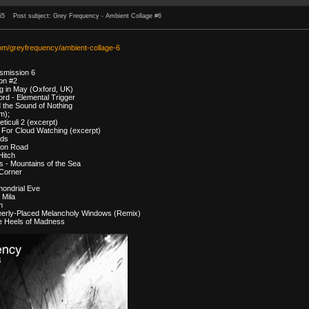
55
Post subject: Grey Frequency - Ambient Collage #6
om/greyfrequency/ambient-collage-6
smission 6
on #2
g in May (Oxford, UK)
rd - Elemental Trigger
 the Sound of Nothing
m);
ticuli 2 (excerpt)
c For Cloud Watching (excerpt)
ids
tion Road
Hitch
 - Mountains of the Sea
 Corner
ondrial Eve
 Mila
n
eerly-Placed Melancholy Windows (Remix)
the Heels of Madness