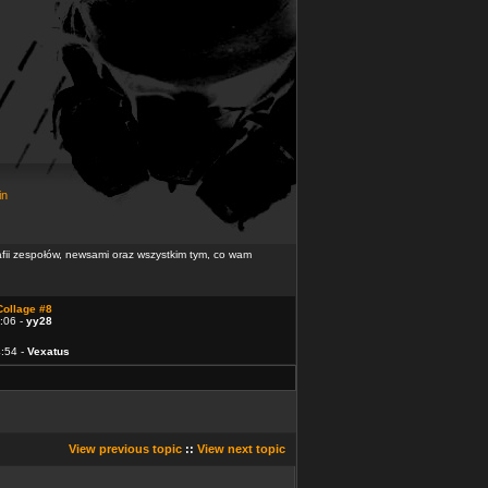
in
rafii zespołów, newsami oraz wszystkim tym, co wam
Collage #8
:06 -
yy28
4:54 -
Vexatus
View previous topic
::
View next topic