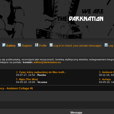
Gallery
Register
Profile
Log in to check your private messages
Log 
ły się publicystyką, recenzjami płyt muzycznych, korektą stylistyczną tekstów, redagowaniem biog
 miejsce na portalu.
kontakt:
admin@darknation.eu
2.
Cytat, który najbardziej do Was trafił...
3.
Ambient 
25-07-17, 14:52 -
Rambo
30-11-16, 02
5.
Mgla (The Mist)
6.
Achaja
04-05-16, 15:00 -
Vexatus
04-05-16, 1
cy - Ambient Collage #6
Message