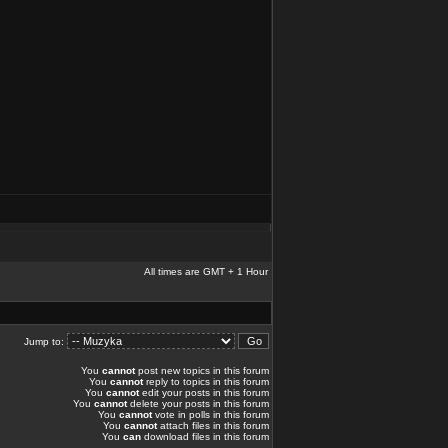
All times are GMT + 1 Hour
Jump to:
You
cannot
post new topics in this forum
You
cannot
reply to topics in this forum
You
cannot
edit your posts in this forum
You
cannot
delete your posts in this forum
You
cannot
vote in polls in this forum
You
cannot
attach files in this forum
You
can
download files in this forum