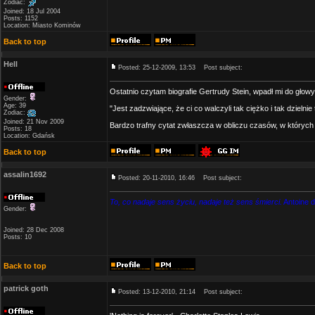
Zodiac:
Joined: 18 Jul 2004
Posts: 1152
Location: Miasto Kominów
Back to top
Hell
Posted: 25-12-2009, 13:53
Post subject:
Ostatnio czytam biografie Gertrudy Stein, wpadł mi do głowy 
Gender:
Age: 39
"Jest zadzwiające, że ci co walczyli tak ciężko i tak dzielni
Zodiac:
Joined: 21 Nov 2009
Bardzo trafny cytat zwłaszcza w obliczu czasów, w których b
Posts: 18
Location: Gdańsk
Back to top
assalin1692
Posted: 20-11-2010, 16:46
Post subject:
To, co nadaje sens życiu, nadaje też sens śmierci.
Antoine d
Gender:
Joined: 28 Dec 2008
Posts: 10
Back to top
patrick goth
Posted: 13-12-2010, 21:14
Post subject: