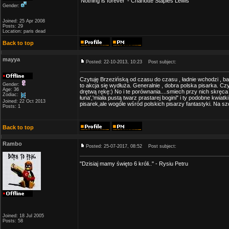
'Nothing is forever' - Charlotte Staples Lewis
Gender:
Joined: 25 Apr 2008
Posts: 29
Location: paris dead
Back to top
mayya
Posted: 22-10-2013, 10:23
Post subject:
Czytuję Brzezińską od czasu do czasu , ładnie wchodzi , b
Gender:
to akcja się wydłuża. Generalnie , dobra polska pisarka. C
Age: 36
drętwą rękę:) No i te porównania....smiech przy nich skręca 
Zodiac:
łuna','miała pustą twarz prastarej bogini" i ty podobne kwia
Joined: 22 Oct 2013
pisarek,ale wogóle wśród polskich pisarzy fantastyki. Na sz
Posts: 1
Back to top
Rambo
Posted: 25-07-2017, 08:52
Post subject:
"Dzisiaj mamy święto 6 króli.." - Rysiu Petru
Joined: 18 Jul 2005
Posts: 58