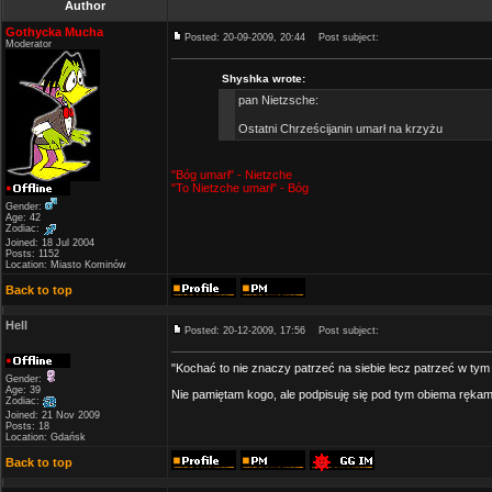
Author
Gothycka Mucha
Posted: 20-09-2009, 20:44
Post subject:
Moderator
Shyshka wrote:
pan Nietzsche:
Ostatni Chrześcijanin umarł na krzyżu
"Bóg umarł" - Nietzche
"To Nietzche umarł" - Bóg
Gender:
Age: 42
Zodiac:
Joined: 18 Jul 2004
Posts: 1152
Location: Miasto Kominów
Back to top
Hell
Posted: 20-12-2009, 17:56
Post subject:
"Kochać to nie znaczy patrzeć na siebie lecz patrzeć w ty
Gender:
Age: 39
Nie pamiętam kogo, ale podpisuję się pod tym obiema rękami
Zodiac:
Joined: 21 Nov 2009
Posts: 18
Location: Gdańsk
Back to top