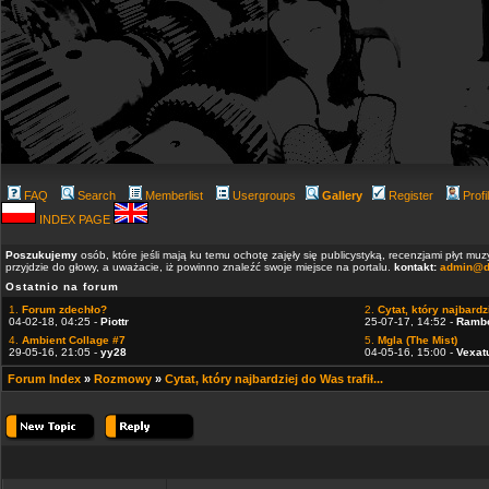
FAQ
Search
Memberlist
Usergroups
Gallery
Register
Profi
INDEX PAGE
Poszukujemy
osób, które jeśli mają ku temu ochotę zajęły się publicystyką, recenzjami płyt m
przyjdzie do głowy, a uważacie, iż powinno znaleźć swoje miejsce na portalu.
kontakt:
admin@d
Ostatnio na forum
1.
Forum zdechło?
2.
Cytat, który najbardzi
04-02-18, 04:25 -
Piottr
25-07-17, 14:52 -
Ramb
4.
Ambient Collage #7
5.
Mgla (The Mist)
29-05-16, 21:05 -
yy28
04-05-16, 15:00 -
Vexat
Forum Index
»
Rozmowy
»
Cytat, który najbardziej do Was trafił...