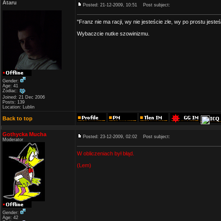
Ataru
Posted: 21-12-2009, 10:51
Post subject:
"Franz nie ma racji, wy nie jesteście złe, wy po prostu jeste
Wybaczcie nutke szowinizmu.
Gender:
Age: 41
Zodiac:
Joined: 21 Dec 2006
Posts: 139
Location: Lublin
Back to top
Gothycka Mucha
Posted: 23-12-2009, 02:02
Post subject:
Moderator
W obliczeniach był błąd.
(Lem)
Gender:
Age: 42