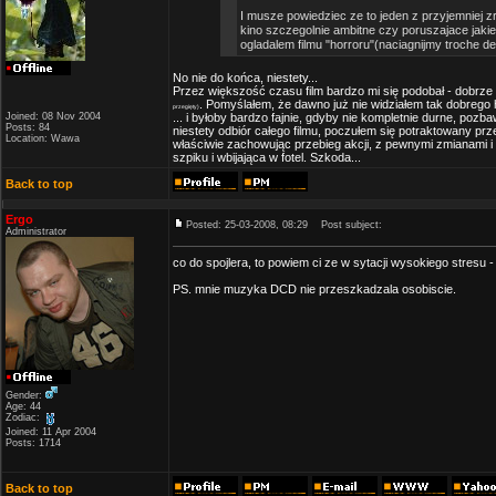
I musze powiedziec ze to jeden z przyjemniej zro
kino szczegolnie ambitne czy poruszajace jakie
ogladalem filmu "horroru"(naciagnijmy troche d
No nie do końca, niestety...
Przez większość czasu film bardzo mi się podobał - dobrz
. Pomyślałem, że dawno już nie widziałem tak dobrego ho
przegięty)
Joined: 08 Nov 2004
... i byłoby bardzo fajnie, gdyby nie kompletnie durne, po
Posts: 84
niestety odbiór całego filmu, poczułem się potraktowany prz
Location: Wawa
właściwie zachowując przebieg akcji, z pewnymi zmianami i
szpiku i wbijająca w fotel. Szkoda...
Back to top
Ergo
Posted: 25-03-2008, 08:29
Post subject:
Administrator
co do spojlera, to powiem ci ze w sytacji wysokiego stresu -
PS. mnie muzyka DCD nie przeszkadzala osobiscie.
Gender:
Age: 44
Zodiac:
Joined: 11 Apr 2004
Posts: 1714
Back to top