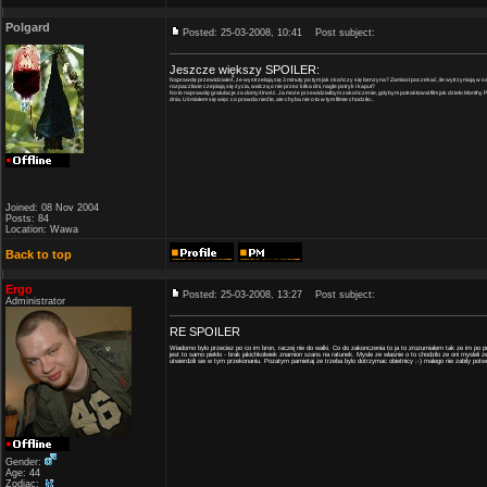
Polgard
Posted: 25-03-2008, 10:41
Post subject:
Jeszcze większy SPOILER:
Naprawdę przewidziałeś, że wystrzelają się 3 minuty po tym jak skończy się benzyna? Zamiast poczekać, ile wytrzymają w s
rozpaczliwie czepiają się życia, walczą o nie przez kilka dni, nagle pstryk i kaput?
No to naprawdę gratulacje za domyślność. Ja może przewidziałbym zakończenie, gdybym potraktował film jak dzieło Monthy 
dnia. Uśmiałem się więc co prawda nieźle, ale chyba nie o to w tym filmie chodziło...
Joined: 08 Nov 2004
Posts: 84
Location: Wawa
Back to top
Ergo
Posted: 25-03-2008, 13:27
Post subject:
Administrator
RE SPOILER
Wiadomo bylo przeciez po co im bron, raczej nie do walki. Co do zakonczenia to ja to zrozumialem tak ze im po pros
jest to samo pieklo - brak jakichkolwiek znamion szans na ratunek. Mysle ze wlasnie o to chodzilo ze oni mysleli z
utwierdzili sie w tym przekonaniu. Pozatym pamietaj ze trzeba bylo dotrzymac obietnicy ;-) malego nie zabily potw
Gender:
Age: 44
Zodiac: