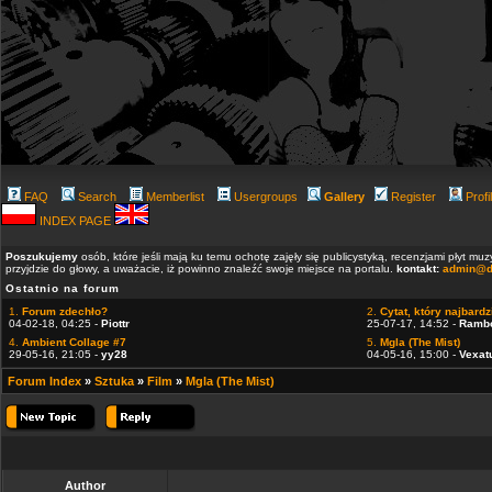
FAQ
Search
Memberlist
Usergroups
Gallery
Register
Profi
INDEX PAGE
Poszukujemy
osób, które jeśli mają ku temu ochotę zajęły się publicystyką, recenzjami płyt m
przyjdzie do głowy, a uważacie, iż powinno znaleźć swoje miejsce na portalu.
kontakt:
admin@d
Ostatnio na forum
1.
Forum zdechło?
2.
Cytat, który najbardzi
04-02-18, 04:25 -
Piottr
25-07-17, 14:52 -
Ramb
4.
Ambient Collage #7
5.
Mgla (The Mist)
29-05-16, 21:05 -
yy28
04-05-16, 15:00 -
Vexat
Forum Index
»
Sztuka
»
Film
»
Mgla (The Mist)
Author