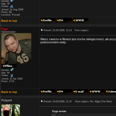
Gender:
Age: 39
Zodiac:
Joined: 01 Aug 2006
Posts: 89
Location: Poznań
Back to top
Ergo
Posted: 22-03-2008, 11:14
Post subject:
Administrator
Wiesz zawsze w filmach jest troche nielogicznosci, ale pr
podnoszeniem wiaty.
Gender:
Age: 44
Zodiac:
Joined: 11 Apr 2004
Posts: 1714
Back to top
Polgard
Posted: 24-03-2008, 21:47
Post subject: Re: Mgla (The Mist)
Ergo wrote: