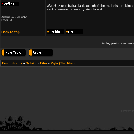
Wyszła z tego bajka dla dzieci, choć film ma jakiś tam klimat
zaskoczeniem, bo nie czytałem książki.
Joined: 16 Jan 2015
Posts: 2
Back to top
Display posts from prev
Forum Index
»
Sztuka
»
Film
»
Mgla (The Mist)
Powered b