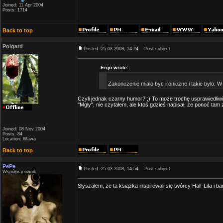
Joined: 11 Apr 2004
Posts: 1714
Back to top
Polgard
Posted: 25-03-2008, 14:24
Post subject:
Ergo wrote:
Zakonczenie mialo byc ironiczne i takie bylo. W k
Czyli jednak czarny humor? ;) To może trochę usprawiedliwia 
"Mgły", nie czytałem, ale ktoś gdzieś napisał, że ponoć tam z
Joined: 08 Nov 2004
Posts: 84
Location: Wawa
Back to top
PePe
Posted: 25-03-2008, 14:54
Post subject:
Współpracownik
Słyszałem, że ta książka inspirowali się twórcy Half-Lifa i ba