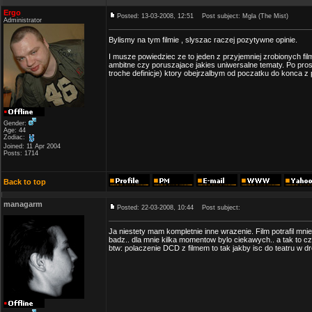
Ergo
Posted: 13-03-2008, 12:51
Post subject: Mgla (The Mist)
Administrator
Bylismy na tym filmie , slyszac raczej pozytywne opinie.
I musze powiedziec ze to jeden z przyjemniej zrobionych film
ambitne czy poruszajace jakies uniwersalne tematy. Po pros
troche definicje) ktory obejrzalbym od poczatku do konca z
Gender:
Age: 44
Zodiac:
Joined: 11 Apr 2004
Posts: 1714
Back to top
managarm
Posted: 22-03-2008, 10:44
Post subject:
Ja niestety mam kompletnie inne wrazenie. Film potrafil 
badz.. dla mnie kilka momentow bylo ciekawych.. a tak to cze
btw: polaczenie DCD z filmem to tak jakby isc do teatru w dr