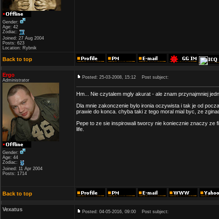
Gender:
Age: 42
Zodiac:
Joined: 27 Aug 2004
Posts: 623
Location: Rybnik
Back to top
Ergo
Posted: 25-03-2008, 15:12
Post subject:
Administrator
Hm... Nie czytalem mgly akurat - ale znam przynajmniej jedna
Dla mnie zakonczenie bylo ironia oczywista i tak je od pocz
prawie do konca. chyba taki z tego moral mial byc, ze zgina
Pepe to ze sie inspirowali tworcy nie koniecznie znaczy ze fi
life.
Gender:
Age: 44
Zodiac:
Joined: 11 Apr 2004
Posts: 1714
Back to top
Vexatus
Posted: 04-05-2016, 09:00
Post subject: