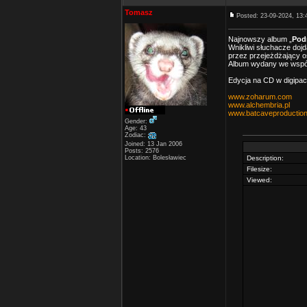
Tomasz
Posted: 23-09-2024, 13:
Najnowszy album „
Pod
Wnikliwi słuchacze dojd
przez przejeżdżający os
Album wydany we wsp
Edycja na CD w digipac
www.zoharum.com
www.alchembria.pl
www.batcaveproduction
Gender:
Age: 43
Zodiac:
Joined: 13 Jan 2006
Posts: 2576
Location: Bolesławiec
Description:
Filesize:
Viewed: