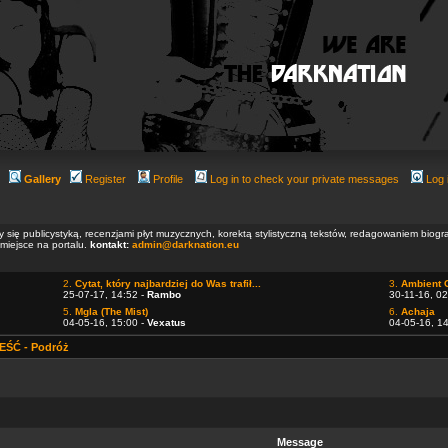
Gallery
Register
Profile
Log in to check your private messages
Log 
ły się publicystyką, recenzjami płyt muzycznych, korektą stylistyczną tekstów, redagowaniem biog
 miejsce na portalu.
kontakt:
admin@darknation.eu
2.
Cytat, który najbardziej do Was trafił...
3.
Ambient 
25-07-17, 14:52 -
Rambo
30-11-16, 02
5.
Mgla (The Mist)
6.
Achaja
04-05-16, 15:00 -
Vexatus
04-05-16, 1
ŚĆ - Podróż
Message