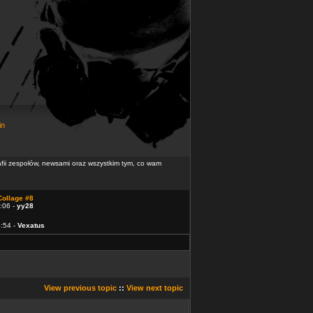
in
rafii zespołów, newsami oraz wszystkim tym, co wam
Collage #8
:06 -
yy28
4:54 -
Vexatus
View previous topic
::
View next topic