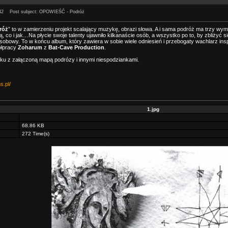
42
Post subject: OPOWIEŚĆ - Podróż
róż
” to w zamierzeniu projekt scalający muzykę, obrazi słowa. A i sama podróż ma trzy wymi
ą, co i jak…Na płycie swoje talenty ujawniło kilkanaście osób, a wszystko po to, by zbliżyć 
obowy. To w końcu album, który zawiera w sobie wiele odniesień i przebogaty wachlarz inspi
ółpracy
Zoharum
z
Bat-Cave Production
.
ku z załączoną mapą podrózy i innymi niespodziankami.
s.pl/
1.jpg
68.86 KB
272 Time(s)