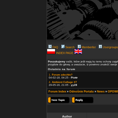
FAQ
Search
Memberlist
Usergroups
INDEX PAGE
Poszukujemy
osób, które jeśli mają ku temu ochotę zaję
przyjdzie do głowy, a uważacie, iż powinno znaleźć swoje
Ostatnio na forum
1.
Forum zdechło?
04-02-18, 04:25 -
Piottr
4.
Ambient Collage #7
29-05-16, 21:05 -
yy28
Forum Index
»
Odnośnie Portalu
»
News
»
OPOWIE
Author