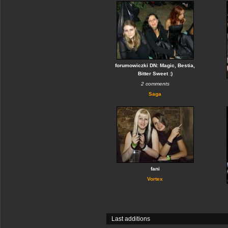
forumowiczki DN: Magic, Bestia,
Bitter Sweet :)
2 comments
Saga
fani
Vortex
Last additions