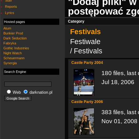
"Dodaj pliki" 
Staff
Reports
postępować zgo
Lyrics
Category
Hosted pages
Atum
Festivals
Bunkier Prod
Dark Seduction
Festiwale
Fabryka
Gothic Industries
/ Festivals
Night Watch
Scheuermann
Castle Party 2004
Synergia
Search Engine
180 files, las
Jul 18, 2006
Web
darknation.pl
Castle Party 2006
383 files, las
Nov 01, 2008