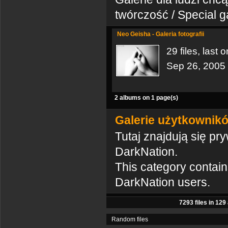
twórczość / Special ga
Neo Geisha - Galeria fotografii
29 files, last
Sep 26, 2005
2 albums on 1 page(s)
Galerie użytkowników
Tutaj znajdują się pr
DarkNation.
This category contain
DarkNation users.
7293
files in
129
Random files