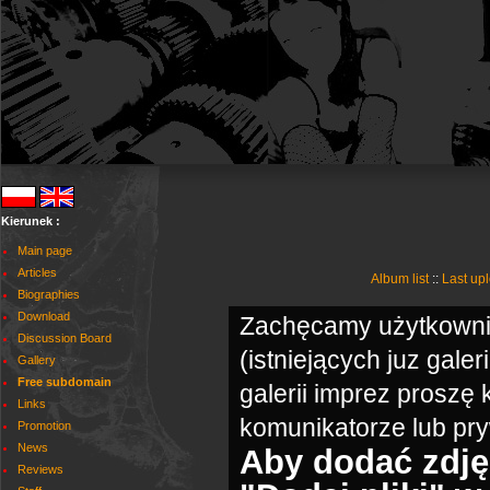
Kierunek :
Main page
Articles
Album list
::
Last up
Biographies
Download
Zachęcamy użytkownik
Discussion Board
(istniejących juz gale
Gallery
Free subdomain
galerii imprez proszę
Links
komunikatorze lub pr
Promotion
News
Aby dodać zdjęc
Reviews