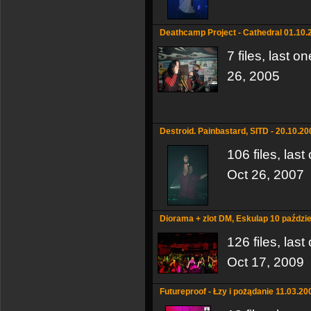
Deathcamp Project - Cathedral 01.10.
7 files, last 
26, 2005
Destroid. Painbastard, SITD - 20.10.20
106 files, las
Oct 26, 2007
Diorama + zlot DM, Eskulap 10 paździ
126 files, las
Oct 17, 2009
Futureproof - Łzy i pożądanie 11.03.20