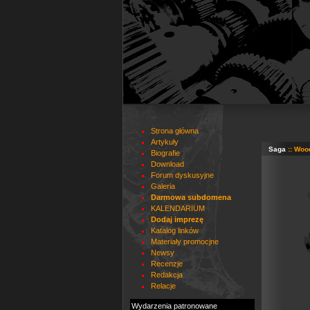
Strona główna
Artykuły
Saga
:: Woo
Biografie
Download
Forum dyskusyjne
Galeria
Darmowa subdomena
KALENDARIUM
Dodaj imprezę
Katalog linków
Materiały promocjne
Newsy
Recenzje
Redakcja
Relacje
Wydarzenia patronowane