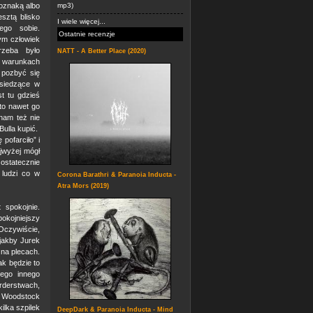
 oznaką albo
mp3)
sztą blisko
I wiele więcej...
ego sobie.
Ostatnie recenzje
ym człowiek
zeba było
NATT - A Better Place (2020)
 warunkach
 pozbyć się
siedzące w
st tu gdzieś
 to nawet go
 nam też nie
ulla kupić.
pofarciło” i
jwyżej mógł
ostatecznie
 ludzi co w
Corona Barathri & Paranoia Inducta -
Atra Mors (2019)
 spokojnie.
okojniejszy
 Oczywiście,
 jakby Jurek
na plecach.
ak będzie to
dego innego
rderstwach,
a Woodstock
ilka szpilek
DeepDark & Paranoia Inducta - Mind