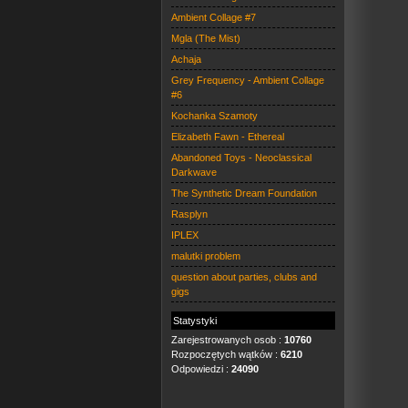
Ambient Collage #7
Mgla (The Mist)
Achaja
Grey Frequency - Ambient Collage
#6
Kochanka Szamoty
Elizabeth Fawn - Ethereal
Abandoned Toys - Neoclassical
Darkwave
The Synthetic Dream Foundation
Rasplyn
IPLEX
malutki problem
question about parties, clubs and
gigs
Statystyki
Zarejestrowanych osob :
10760
Rozpoczętych wątków :
6210
Odpowiedzi :
24090