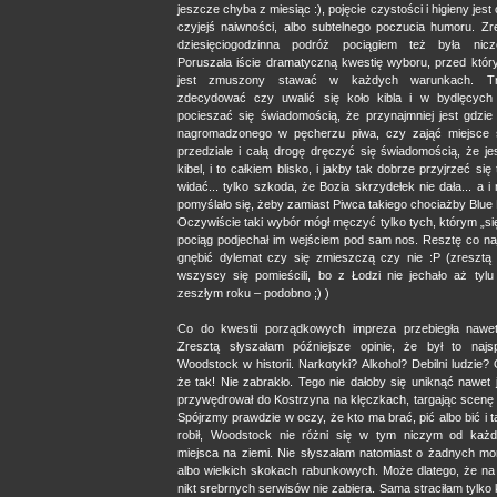
jeszcze chyba z miesiąc :), pojęcie czystości i higieny jest
czyjejś naiwności, albo subtelnego poczucia humoru. Zre
dziesięciogodzinna podróż pociągiem też była nicz
Poruszała iście dramatyczną kwestię wyboru, przed któr
jest zmuszony stawać w każdych warunkach. Tr
zdecydować czy uwalić się koło kibla i w bydlęcych
pocieszać się świadomością, że przynajmniej jest gdzie
nagromadzonego w pęcherzu piwa, czy zająć miejsce 
przedziale i całą drogę dręczyć się świadomością, że je
kibel, i to całkiem blisko, i jakby tak dobrze przyjrzeć się
widać... tylko szkoda, że Bozia skrzydełek nie dała... a i
pomyślało się, żeby zamiast Piwca takiego chociażby Blue B
Oczywiście taki wybór mógł męczyć tylko tych, którym „się 
pociąg podjechał im wejściem pod sam nos. Resztę co na
gnębić dylemat czy się zmieszczą czy nie :P (zresztą 
wszyscy się pomieścili, bo z Łodzi nie jechało aż tylu
zeszłym roku – podobno ;) )
Co do kwestii porządkowych impreza przebiegła nawet
Zresztą słyszałam późniejsze opinie, że był to najsp
Woodstock w historii. Narkotyki? Alkohol? Debilni ludzie?
że tak! Nie zabrakło. Tego nie dałoby się uniknąć nawet
przywędrował do Kostrzyna na klęczkach, targając scenę 
Spójrzmy prawdzie w oczy, że kto ma brać, pić albo bić i t
robił, Woodstock nie różni się w tym niczym od każ
miejsca na ziemi. Nie słyszałam natomiast o żadnych mo
albo wielkich skokach rabunkowych. Może dlatego, że n
nikt srebrnych serwisów nie zabiera. Sama straciłam tylko k