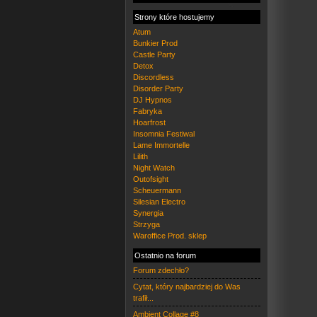
Strony które hostujemy
Atum
Bunkier Prod
Castle Party
Detox
Discordless
Disorder Party
DJ Hypnos
Fabryka
Hoarfrost
Insomnia Festiwal
Lame Immortelle
Lilith
Night Watch
Outofsight
Scheuermann
Silesian Electro
Synergia
Strzyga
Waroffice Prod. sklep
Ostatnio na forum
Forum zdechło?
Cytat, który najbardziej do Was
trafił...
Ambient Collage #8