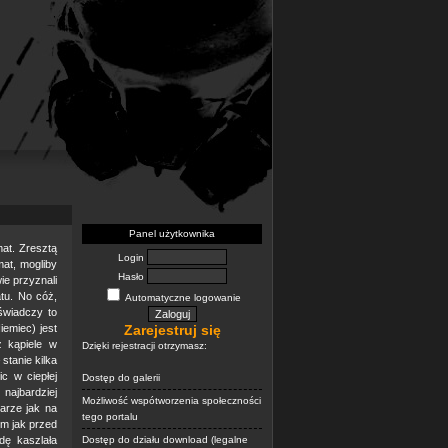
Panel użytkownika
mat. Zresztą
Login
mat, mogliby
Hasło
e przyznali
atu. No cóż,
Automatyczne logowanie
 świadczy to
Niemiec) jest
Zarejestruj się
z kąpiele w
Dzięki rejestracji otrzymasz:
 stanie kilka
c w ciepłej
Dostęp do galerii
najbardziej
Możliwość wspótworzenia społeczności
arze jak na
tego portalu
ym jak przed
dę kaszlała
Dostęp do działu download (legalne