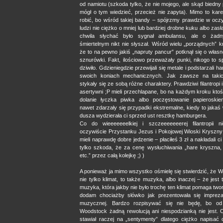
od namiotu (szkoda tylko, że nie mojego, ale skąd biedny 
mógł o tym wiedzieć, przecież nie zapyta). Mimo to kare
robić, bo wśród takiej bandy – spójrzmy prawdzie w oczy
ludzi nie ciężko o mniej lub bardziej drobne kuku albo zasł
chwila słychać było sygnał ambulansu, ale o żadn
śmiertelnym nikt nie słyszał. Wśród wielu „porządnych” kr
że to na pewno jakiś „napruty pancur” potknął się o wła
sznurówki. Fakt, ilościowo przeważały punki, nikogo to sp
dziwiło. Gdzieniegdzie przewijali się metale i podstarzali h
swoich koniach mechanicznych. Jak zawsze na taki
stykały się ze sobą różne charaktery. Prawdziwi filantropi i
asertywni ;P mieli przechlapane, bo na każdym kroku ktoś 
dolanie łyczka piwka albo poczęstowanie papieroski
nawet zdarzały się przypadki ekstremalne, kiedy to jaka
dusza wydzierała ci sprzed ust resztkę hamburgera.
Co do wieeeeeeelkiej i szczeeeeeeerej filantropii n
oczywiście Przystanku Jezus i Pokojowej Wioski Kryszny 
mieli naprawdę dobre jedzenie – płaciłeś 3 zł a nakładali ci 
tylko szkoda, że za cenę wysłuchiwania „hare kryszna,
etc.” przez całą kolejkę ;) )
A ponieważ ja mimo wszystko ośmielę się stwierdzić, że 
nie tylko klimat, to także muzyka, albo inaczej – że jest
muzyka, która jakby nie było trochę ten klimat pomaga two
dodam chociażby słówko jak prezentowała się imprez
muzycznej. Bardzo rozpisywać się nie będę, bo od 
Woodstock żadną rewolucją ani niespodzianką nie jest. C
stawiał raczej na „sentymenty” dlatego ciężko napisać 