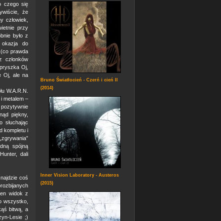
o czego się
ywiście, że
ny człowiek,
ietnie przy
bnie było z
 okazja do
 (co prawda
z członków
pryszka Oj,
 Oj, ale na
Bruno Światłocień - Czerń i cień II
(2014)
łu W.A.R.N.
 i metalem –
 pozytywnie
nąd piękny,
o słuchając
d kompletu i
„zgrywania”
dną spójną
unter, dali
Inner Vision Laboratory - Austeros
znajdzie coś
(2015)
orozbijanych
ten widok z
o wszystko,
kąś bitwą, a
yn-Lesie ;)