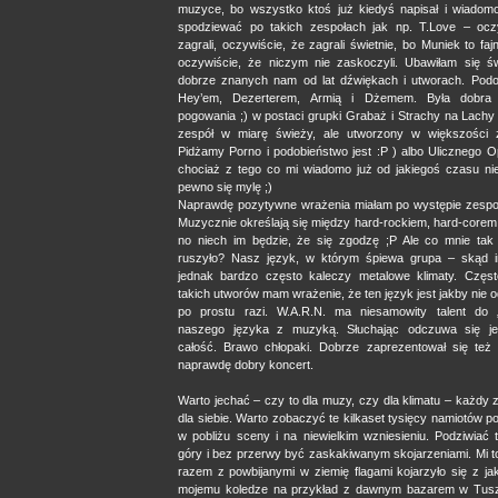
muzyce, bo wszystko ktoś już kiedyś napisał i wiadom
spodziewać po takich zespołach jak np. T.Love – ocz
zagrali, oczywiście, że zagrali świetnie, bo Muniek to faj
oczywiście, że niczym nie zaskoczyli. Ubawiłam się św
dobrze znanych nam od lat dźwiękach i utworach. Podo
Hey’em, Dezerterem, Armią i Dżemem. Była dobra
pogowania ;) w postaci grupki Grabaż i Strachy na Lachy
zespół w miarę świeży, ale utworzony w większości 
Pidżamy Porno i podobieństwo jest :P ) albo Ulicznego O
chociaż z tego co mi wiadomo już od jakiegoś czasu nie
pewno się mylę ;)
Naprawdę pozytywne wrażenia miałam po występie zespo
Muzycznie określają się między hard-rockiem, hard-corem
no niech im będzie, że się zgodzę ;P Ale co mnie tak
ruszyło? Nasz język, w którym śpiewa grupa – skąd i
jednak bardzo często kaleczy metalowe klimaty. Częst
takich utworów mam wrażenie, że ten język jest jakby nie o
po prostu razi. W.A.R.N. ma niesamowity talent do 
naszego języka z muzyką. Słuchając odczuwa się je
całość. Brawo chłopaki. Dobrze zaprezentował się też H
naprawdę dobry koncert.
Warto jechać – czy to dla muzy, czy dla klimatu – każdy 
dla siebie. Warto zobaczyć te kilkaset tysięcy namiotów p
w pobliżu sceny i na niewielkim wzniesieniu. Podziwiać 
góry i bez przerwy być zaskakiwanym skojarzeniami. Mi t
razem z powbijanymi w ziemię flagami kojarzyło się z ja
mojemu koledze na przykład z dawnym bazarem w Tusz