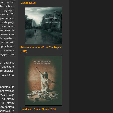
pan złodziej
Games (2019)
tki miały co
 – pijanych
abnięcie. Co
ym zejściu
ążyły ploty,
sne czerwone
ecjalnie nie
arleyowcy na
ch spędach
 ludzie mało
prosił cię o
Paranoia Inducta - From The Depts
em, czasami
(2017)
ś wygłodzona
ie zabrakło
(chociaż ci
ile chciałeś,
 hare rama,
Woodstock to
 tam również
rzyć ;P więc
a od strony
tej strony
ały festiwal
Hoarfrost - Anima Mundi (2016)
cokolwiek o