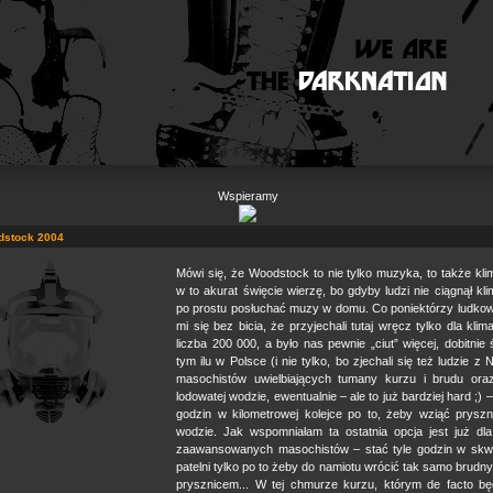
Wspieramy
dstock 2004
Mówi się, że Woodstock to nie tylko muzyka, to także kli
w to akurat święcie wierzę, bo gdyby ludzi nie ciągnął kli
po prostu posłuchać muzy w domu. Co poniektórzy ludkowi
mi się bez bicia, że przyjechali tutaj wręcz tylko dla klim
liczba 200 000, a było nas pewnie „ciut” więcej, dobitnie
tym ilu w Polsce (i nie tylko, bo zjechali się też ludzie z 
masochistów uwielbiających tumany kurzu i brudu ora
lodowatej wodzie, ewentualnie – ale to już bardziej hard ;) –
godzin w kilometrowej kolejce po to, żeby wziąć pryszni
wodzie. Jak wspomniałam ta ostatnia opcja jest już dla 
zaawansowanych masochistów – stać tyle godzin w skw
patelni tylko po to żeby do namiotu wrócić tak samo brudn
prysznicem... W tej chmurze kurzu, którym de facto bę