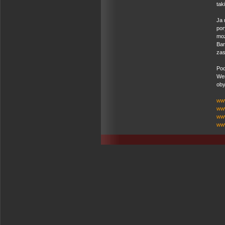
tak
Ja 
por
moż
Bar
zas
Pod
Wer
oby
www
www
ww
www