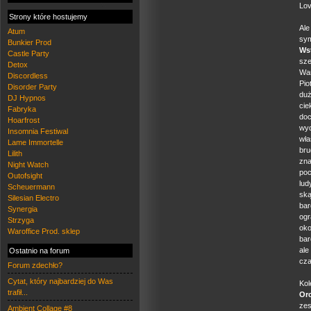
Lov
Strony które hostujemy
Al
Atum
sym
Bunkier Prod
Ws
Castle Party
sze
Detox
Wa
Discordless
Pio
Disorder Party
du
DJ Hypnos
ci
Fabryka
do
Hoarfrost
wyd
Insomnia Festiwal
wła
Lame Immortelle
bru
Lilith
zna
Night Watch
poc
Outofsight
lud
Scheuermann
ską
Silesian Electro
bar
Synergia
ogr
Strzyga
oko
Waroffice Prod. sklep
bar
ale
Ostatnio na forum
cz
Forum zdechło?
Cytat, który najbardziej do Was
Kol
trafił...
Or
ze
Ambient Collage #8