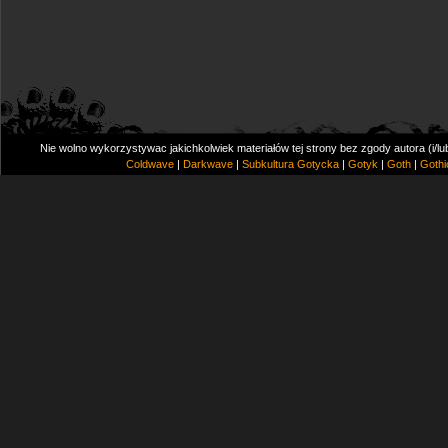
Nie wolno wykorzystywac jakichkolwiek materiałów tej strony bez zgody autora (i/l
Coldwave
|
Darkwave
|
Subkultura Gotycka
|
Gotyk
|
Goth
|
Gothi