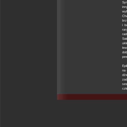
Syn
inn
wy
Cha
brz
i b
rar
rad
Sai
ukł
lew
dob
pew
Epi
na 
dź
zad
ses
czł