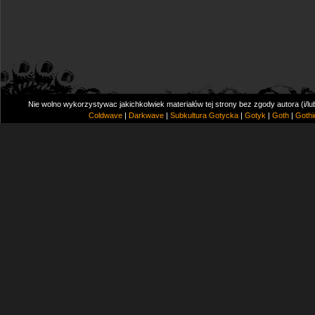
Nie wolno wykorzystywac jakichkolwiek materiałów tej strony bez zgody autora (i/l
Coldwave
|
Darkwave
|
Subkultura Gotycka
|
Gotyk
|
Goth
|
Gothi