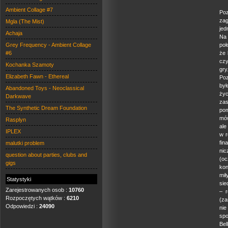
Ambient Collage #7
Poz
zag
Mgla (The Mist)
jed
Achaja
Na 
Grey Frequency - Ambient Collage
poł
#6
że 
czy
Kochanka Szamoty
gry
Elizabeth Fawn - Ethereal
Poz
był
Abandoned Toys - Neoclassical
życ
Darkwave
zas
The Synthetic Dream Foundation
pom
mów
Rasplyn
ale
IPLEX
w r
fin
malutki problem
ni
question about parties, clubs and
(oc
gigs
kon
mi
Statystyki
sie
Zarejestrowanych osob :
10760
– r
Rozpoczętych wątków :
6210
(za
Odpowiedzi :
24090
nie
spo
Bel