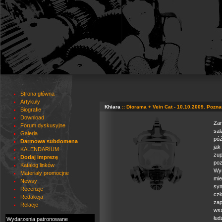
Strona główna
Artykuły
Khiara
:: Diorama + Vein Cat - 10.10.2009. Pozn
Biografie
Download
Zan
Forum dyskusyjne
sa
Galeria
póź
Darmowa subdomena
jak
KALENDARIUM
zu
Dodaj imprezę
poz
Katalog linków
Wys
Materiały promocjne
mie
Newsy
sym
Recenzje
cz
Redakcja
zap
Relacje
wsz
łud
Wydarzenia patronowane