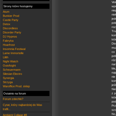
Ve
Strony które hostujemy
wpr
nie
Atum
nie
Bunkier Prod
jed
Castle Party
poł
Detox
roz
Discordless
Tru
Disorder Party
kon
DJ Hypnos
któ
Fabryka
Dio
Hoarfrost
muz
Insomnia Festiwal
co
Lame Immortelle
pof
Lilith
róż
Night Watch
nar
Outofsight
bla
Scheuermann
naj
Silesian Electro
nie
Synergia
kon
Strzyga
jeś
Waroffice Prod. sklep
Nie
z p
Ostatnio na forum
któ
Forum zdechło?
po
Cytat, który najbardziej do Was
Prz
trafił...
szc
No,
Ambient Collage #8