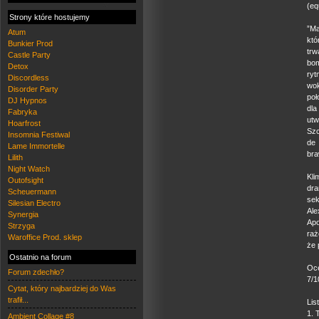
(eq
Strony które hostujemy
”Ma
Atum
któ
Bunkier Prod
trw
Castle Party
bom
Detox
ryt
Discordless
wok
Disorder Party
poł
DJ Hypnos
dla
Fabryka
utw
Hoarfrost
Szc
Insomnia Festiwal
de 
Lame Immortelle
bra
Lilith
Night Watch
Kl
Outofsight
dra
Scheuermann
sek
Silesian Electro
Ale
Synergia
Apo
Strzyga
raż
Waroffice Prod. sklep
że 
Ostatnio na forum
Oc
Forum zdechło?
7/1
Cytat, który najbardziej do Was
trafił...
Lis
1. 
Ambient Collage #8