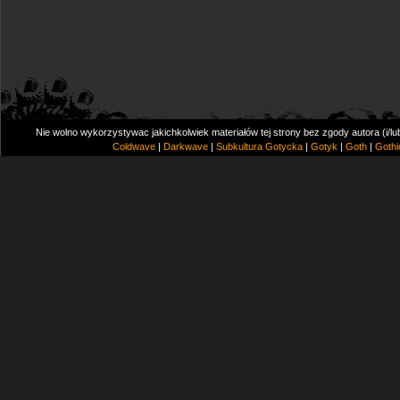
Nie wolno wykorzystywac jakichkolwiek materiałów tej strony bez zgody autora (i/l
Coldwave
|
Darkwave
|
Subkultura Gotycka
|
Gotyk
|
Goth
|
Gothi