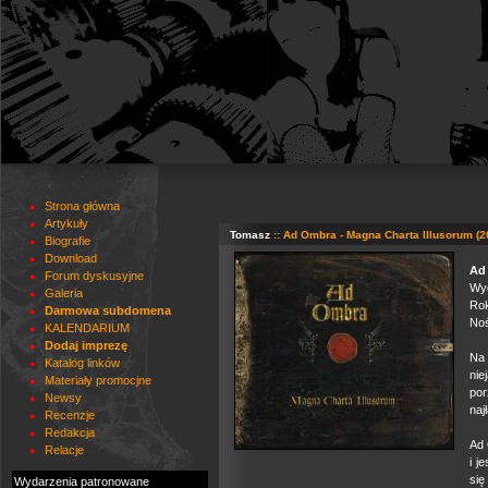
Strona główna
Artykuły
Tomasz
:: Ad Ombra - Magna Charta Illusorum (2
Biografie
Download
Ad
Forum dyskusyjne
Wyd
Galeria
Rok
Darmowa subdomena
Noś
KALENDARIUM
Dodaj imprezę
Na 
Katalog linków
ni
Materiały promocjne
por
Newsy
naj
Recenzje
Redakcja
Ad 
Relacje
i j
się
Wydarzenia patronowane