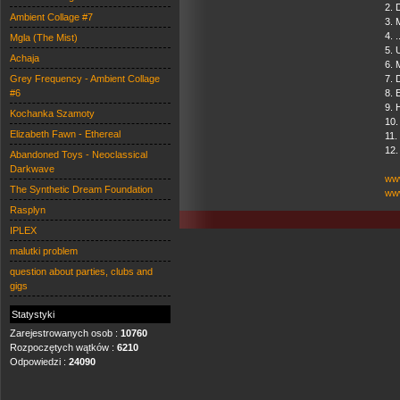
2. 
Ambient Collage #7
3. 
4. 
Mgla (The Mist)
5. 
Achaja
6. 
Grey Frequency - Ambient Collage
7. 
#6
8. 
9. 
Kochanka Szamoty
10.
Elizabeth Fawn - Ethereal
11.
12.
Abandoned Toys - Neoclassical
Darkwave
ww
The Synthetic Dream Foundation
www
Rasplyn
IPLEX
malutki problem
question about parties, clubs and
gigs
Statystyki
Zarejestrowanych osob :
10760
Rozpoczętych wątków :
6210
Odpowiedzi :
24090