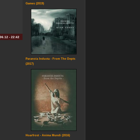
Games (2019)
06.12
- 22:42
Paranoia Inducta - From The Depts
(2017)
Hoarfrost - Anima Mundi (2016)