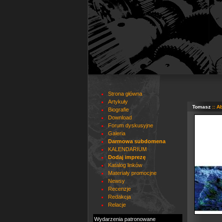
Strona główna
Artykuły
Tomasz
:: A
Biografie
Download
Forum dyskusyjne
Galeria
Darmowa subdomena
KALENDARIUM
Dodaj imprezę
Katalog linków
Materiały promocjne
Newsy
Recenzje
Redakcja
Relacje
Wydarzenia patronowane