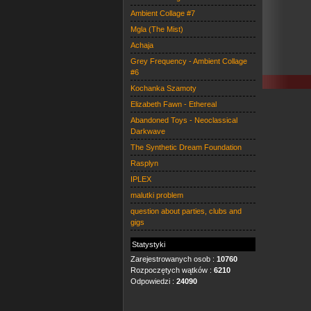
Ambient Collage #7
Mgla (The Mist)
Achaja
Grey Frequency - Ambient Collage
#6
Kochanka Szamoty
Elizabeth Fawn - Ethereal
Abandoned Toys - Neoclassical
Darkwave
The Synthetic Dream Foundation
Rasplyn
IPLEX
malutki problem
question about parties, clubs and
gigs
Statystyki
Zarejestrowanych osob :
10760
Rozpoczętych wątków :
6210
Odpowiedzi :
24090