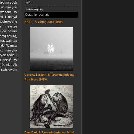
ojedynczych
mp3)
ię w muzyce
I wiele więcej...
wyważone. W
Ostatnie recenzje
mi i dosyć
mosferyczne
NATT - A Better Place (2020)
e mi się że
u do natury
samą naturą,
 nazwać ale
iału. Wam w
dyż muzyka
yciszenia i
 dzielić. W
ród nich Ab
na światowym
Corona Barathri & Paranoia Inducta -
Atra Mors (2019)
DeepDark & Paranoia Inducta - Mind