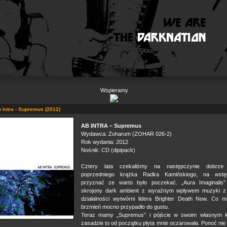
Wspieramy
b Intra - Supremus (2012)
AB INTRA – Supremus
Wydawca: Zoharum (ZOHAR 026-2)
Rok wydania: 2012
Nośnik: CD (dipipack)
Cztery lata czekaliśmy na następczynie dobrze 
poprzedniego krążka Radka Kamińskiego, na wst
przyznać ze warto było poczekać. „Aura Imaginalis”
skrojony dark ambient z wyraźnym wpływem muzyki z
działalności wytwórni lidera Brighter Death Now. Co m
brzmień mocno przypadło do gustu.
Teraz mamy „Supremus” i pójście w swoim własnym k
zasadzie to od początku płyta mnie oczarowała. Ponoć nie