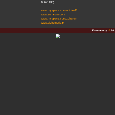
8. (no title)
www.myspace.com/abintra11
www.zoharum.com
www.myspace.com/zoharum
www.alchembria.pl
Komentarzy:
0
10.