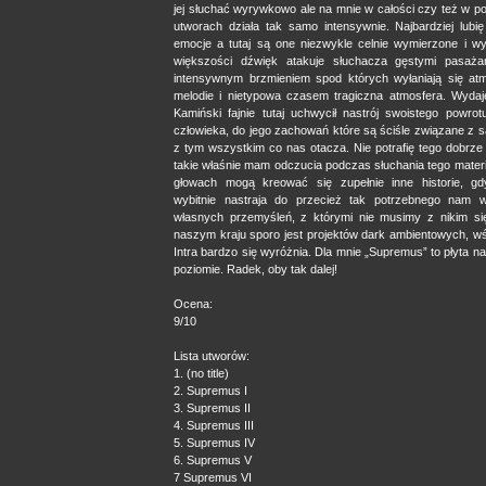
jej słuchać wyrywkowo ale na mnie w całości czy też w p
utworach działa tak samo intensywnie. Najbardziej lub
emocje a tutaj są one niezwykle celnie wymierzone i 
większości dźwięk atakuje słuchacza gęstymi pasaża
intensywnym brzmieniem spod których wyłaniają się at
melodie i nietypowa czasem tragiczna atmosfera. Wydaj
Kamiński fajnie tutaj uchwycił nastrój swoistego powrot
człowieka, do jego zachowań które są ściśle związane z 
z tym wszystkim co nas otacza. Nie potrafię tego dobrze
takie właśnie mam odczucia podczas słuchania tego mater
głowach mogą kreować się zupełnie inne historie, g
wybitnie nastraja do przecież tak potrzebnego nam w
własnych przemyśleń, z którymi nie musimy z nikim się
naszym kraju sporo jest projektów dark ambientowych, wś
Intra bardzo się wyróżnia. Dla mnie „Supremus” to płyta 
poziomie. Radek, oby tak dalej!
Ocena:
9/10
Lista utworów:
1. (no title)
2. Supremus I
3. Supremus II
4. Supremus III
5. Supremus IV
6. Supremus V
7 Supremus VI