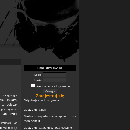
Panel użytkownika
Login
Hasło
Automatyczne logowanie
przyjętego
Zarejestruj się
ępie musze
Dzięki rejestracji otrzymasz:
 to dobrze
 początków
Dostęp do galerii
i fana tych
Możliwość wspótworzenia społeczności
tego portalu
ierunku. W
 powinno się
Dostęp do działu download (legalne