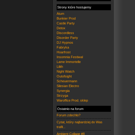
Strony które hostujemy
Atum
Bunkier Prod
Castle Party
Detox
Discordless
Disorder Party
DJ Hypnos
Fabryka
Hoarfrost
Insomnia Festiwal
Lame Immortelle
Lilith
Night Watch
Outofsight
Scheuermann
Silesian Electro
Synergia
Strzyga
Waroffice Prod. sklep
Ostatnio na forum
Forum zdechło?
Cytat, który najbardziej do Was
trafił...
Ambient Collage #8