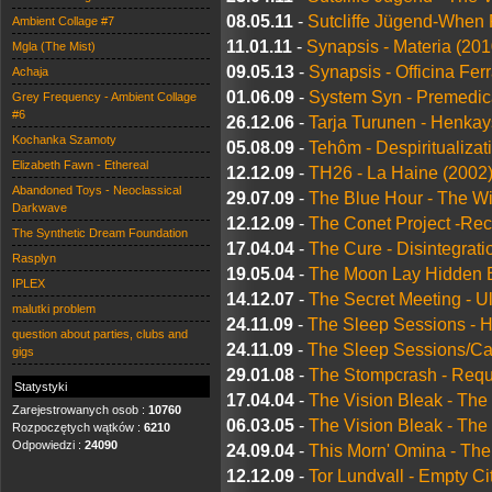
08.05.11
-
Sutcliffe Jügend-When
Ambient Collage #7
11.01.11
-
Synapsis - Materia (201
Mgla (The Mist)
09.05.13
-
Synapsis - Officina Fer
Achaja
01.06.09
-
System Syn - Premedic
Grey Frequency - Ambient Collage
#6
26.12.06
-
Tarja Turunen - Henkay
Kochanka Szamoty
05.08.09
-
Tehôm - Despiritualizat
Elizabeth Fawn - Ethereal
12.12.09
-
TH26 - La Haine (2002
Abandoned Toys - Neoclassical
29.07.09
-
The Blue Hour - The Wi
Darkwave
12.12.09
-
The Conet Project -Rec
The Synthetic Dream Foundation
17.04.04
-
The Cure - Disintegrati
Rasplyn
19.05.04
-
The Moon Lay Hidden Be
IPLEX
14.12.07
-
The Secret Meeting - Ul
malutki problem
24.11.09
-
The Sleep Sessions - H
question about parties, clubs and
24.11.09
-
The Sleep Sessions/Ca
gigs
29.01.08
-
The Stompcrash - Req
Statystyki
17.04.04
-
The Vision Bleak - Th
Zarejestrowanych osob :
10760
06.03.05
-
The Vision Bleak - Th
Rozpoczętych wątków :
6210
Odpowiedzi :
24090
24.09.04
-
This Morn' Omina - The
12.12.09
-
Tor Lundvall - Empty Ci