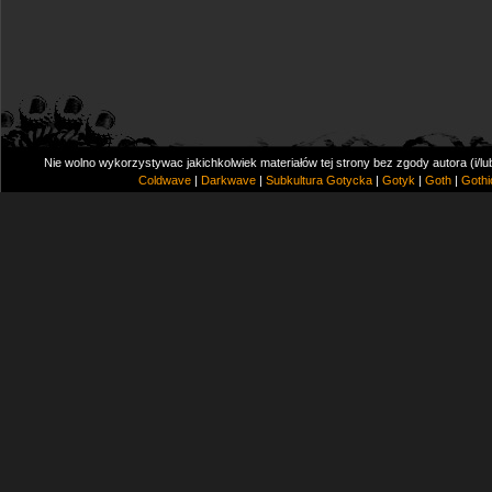
Nie wolno wykorzystywac jakichkolwiek materiałów tej strony bez zgody autora (i/l
Coldwave
|
Darkwave
|
Subkultura Gotycka
|
Gotyk
|
Goth
|
Gothi