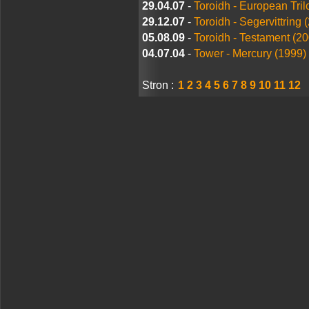
29.04.07
-
Toroidh - European Tril
29.12.07
-
Toroidh - Segervittring 
05.08.09
-
Toroidh - Testament (2
04.07.04
-
Tower - Mercury (1999)
Stron :
1
2
3
4
5
6
7
8
9
10
11
12