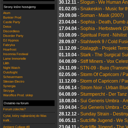
30.12.11
-
Slogun - We Human Ani
Strony które hostujemy
01.02.05
-
Snakeskin - Music for t
Atum
29.09.08
-
Soman - Mask (2007)
Bunkier Prod
23.04.04
-
Sophia - Death, Dumb a
Castle Party
Detox
17.04.04
-
Sophia - Herbstwerk (2
Discordless
03.08.09
-
Spiritual Front - Nihilis
Disorder Party
DJ Hypnos
28.09.07
-
Stahlwerk 9 / Cold Fusi
Fabryka
11.12.09
-
Stalaggh - Projekt Terrr
Hoarfrost
01.10.04
-
Stark - The Surgical Su
Insomnia Festiwal
Lame Immortelle
04.08.09
-
Stiff Miners - Vox Celes
Lilith
24.11.09
-
STN-09 - Buio (Transmis
Night Watch
Outofsight
02.05.06
-
Storm Of Capricorn / P
Scheuermann
11.12.09
-
Storm of Capricorn / Pa
Silesian Electro
Synergia
04.06.14
-
Strom Noir - Urban Blu
Strzyga
04.08.09
-
Sturmpercht - Der Tanz
Waroffice Prod. sklep
18.08.04
-
Sui Generis Umbra - A
Ostatnio na forum
19.04.04
-
Sui Generis Umbra - C
Forum zdechło?
28.12.12
-
Sunday Strain - Destin
Cytat, który najbardziej do Was
06.05.11
-
Sutcliffe Jugend - We S
trafił...
23.04.11
-
Sutcliffe Jügend - The 
Ambient Collage #8