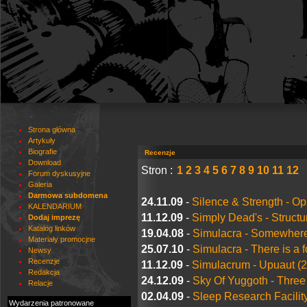
Strona główna
Artykuły
Biografie
Recenzje
Download
Stron :
1
2
3
4
5
6
7
8
9
10
11
12
Forum dyskusyjne
Galeria
Darmowa subdomena
24.11.09
-
Silence & Strength - O
KALENDARIUM
11.12.09
-
Simply Dead's - Structu
Dodaj imprezę
Katalog linków
19.04.08
-
Simulacra - Somewhere.
Materiały promocjne
25.07.10
-
Simulacra - There is a f
Newsy
Recenzje
11.12.09
-
Simulacrum - Upuaut (
Redakcja
24.12.09
-
Sky Of Yuggoth - Three
Relacje
02.04.09
-
Sleep Research Facilit
Wydarzenia patronowane