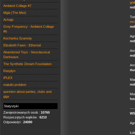
go
Ambient Collage #7
red
Mgla (The Mist)
Tom
Achaja
mr
Grey Frequency - Ambient Collage
red
#6
Agn
Kochanka Szamoty
red
Elizabeth Fawn - Ethereal
An
Abandoned Toys - Neoclassical
red
Darkwave
The Synthetic Dream Foundation
Ann
tłu
Rasplyn
IPLEX
Mar
red
malutki problem
question about parties, clubs and
Mon
gigs
fot
Statystyki
----
Zarejestrowanych osob :
10760
WS
Rozpoczętych wątków :
6210
Odpowiedzi :
24090
Agn
Łuk