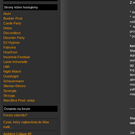
Z n
Strony które hostujemy
* d
Atum
* m
Bunkier Prod
red
Castle Party
* w
Detox
pro
Discordless
* p
Disorder Party
DJ Hypnos
kon
Fabryka
Mar
Hoarfrost
Adm
Insomnia Festiwal
ww
Lame Immortelle
gg:
Lilith
icq
Night Watch
tle
Outofsight
aim
Scheuermann
ms
Silesian Electro
yah
Synergia
mai
Strzyga
Waroffice Prod. sklep
----
Ostatnio na forum
Forum zdechło?
Mar
Cytat, który najbardziej do Was
red
trafił...
Jar
Ambient Collage #8