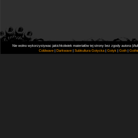
Nie wolno wykorzystywac jakichkolwiek materiałów tej strony bez zgody autora (i/l
Coldwave
|
Darkwave
|
Subkultura Gotycka
|
Gotyk
|
Goth
|
Gothi