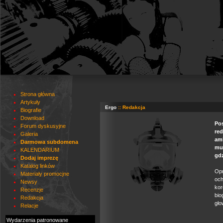
Strona główna
Artykuły
Ergo
:: Redakcja
Biografie
Download
Po
Forum dyskusyjne
red
Galeria
amb
Darmowa subdomena
mu
KALENDARIUM
gdz
Dodaj imprezę
Katalog linków
Opr
Materiały promocjne
och
Newsy
kor
Recenzje
bio
Redakcja
gło
Relacje
Wydarzenia patronowane