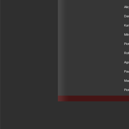
Ali
Dan
Kar
Mih
Pio
Rob
Aga
Paw
Mar
Pio